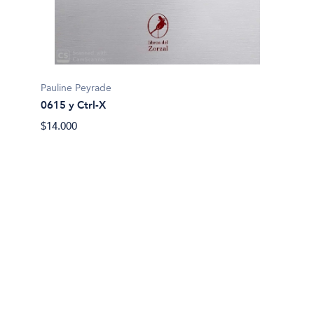
Richard
Actuac
Pauline Peyrade
$32.90
0615 y Ctrl-X
$14.000