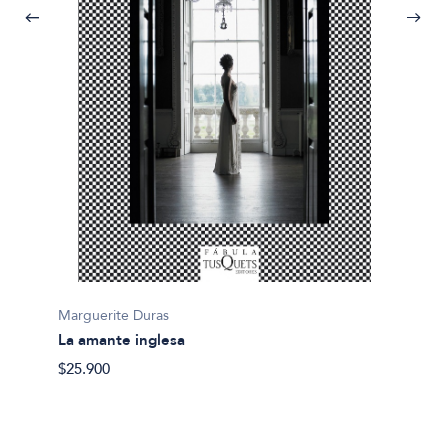
Margue
Marguerite Duras
Outsid
La amante inglesa
$32.00
$25.900