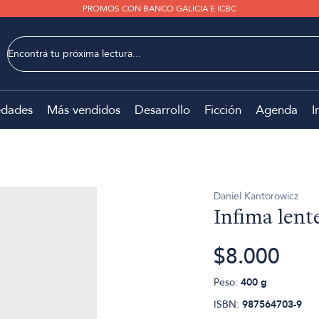
PROMOS CON BANCO GALICIA E ICBC
dades
Más vendidos
Desarrollo
Ficción
Agenda
I
Daniel Kantorowicz
Infima lent
$8.000
Peso:
400 g
ISBN:
987564703-9