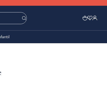
0
0
nfantil
e