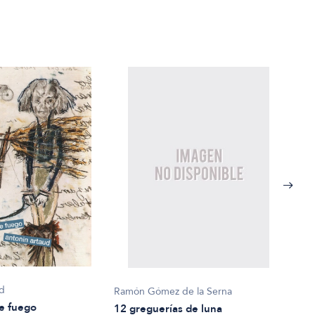
ud
Ramón Gómez de la Serna
Migu
e fuego
12 greguerías de luna
12 p