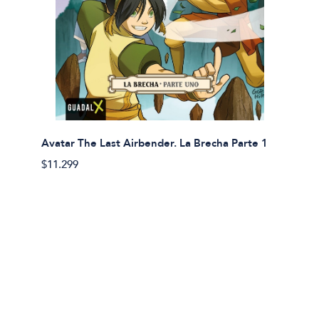
Avatar The Last Airbender. La Brecha Parte 1
Avatar
$11.299
$11.29