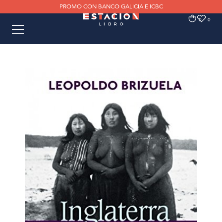
PROMO CON BANCO GALICIA E ICBC
0
0