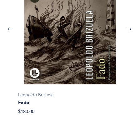
Leopoldo Brizuela
Fado
Leopold
$18.000
Los qu
$46.49