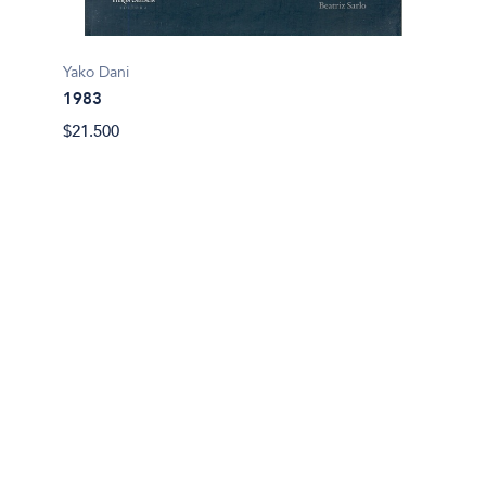
Yako Dani
1983
$21.500
Mellado
2 Tie
$28.00