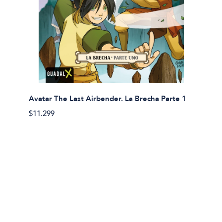
Avatar The Last Airbender. La Brecha Parte 1
Avatar
$11.299
$11.29