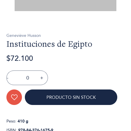
Geneviève Husson
Instituciones de Egipto
$72.100
-
+
PRODUCTO SIN STOCK
Peso:
410 g
ISBN:
978-84-376-1675-9