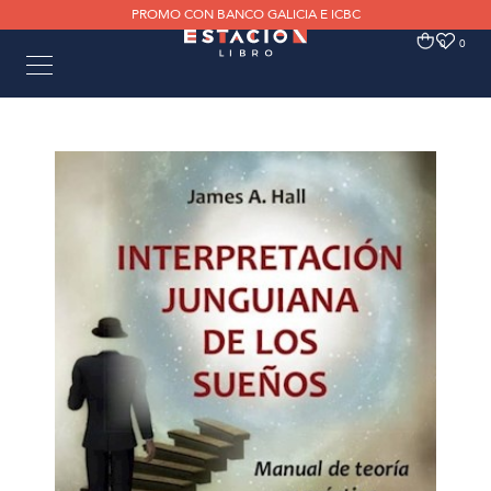
PROMO CON BANCO GALICIA E ICBC
0
0