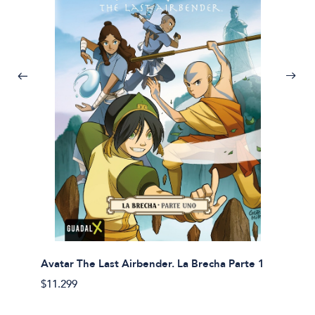
Avatar The Last Airbender. La Brecha Parte 1
Avatar
$11.299
$11.29