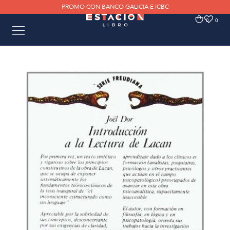
PROMO CON BANCO GALICIA E ICBC
0
0