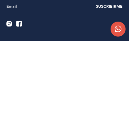
SUSCRIBIRME
Quiénes somos
Trabajá con nosotros
Contacto
Sucursales
Compra Online
Atención al cliente
Preguntas frecuentes