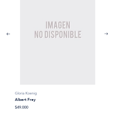
Spencer
Gloria Koenig
Alchem
Albert Frey
$131.0
$49.000