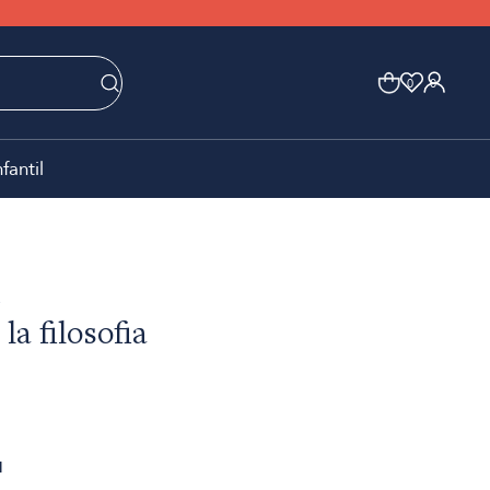
0
0
nfantil
e
la filosofia
1