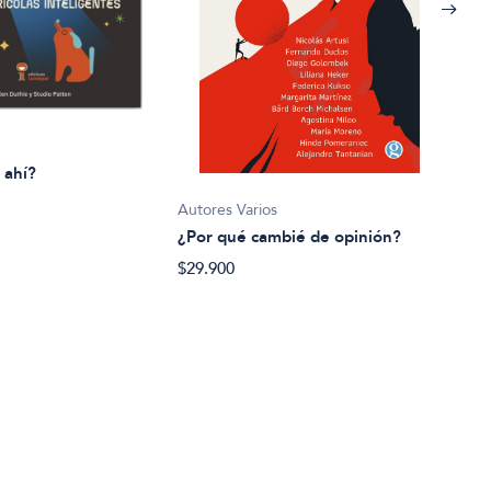
 ahí?
Autores Varios
Brun
¿Por qué cambié de opinión?
¿Qué
$29.900
$24.