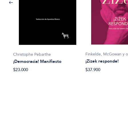
ivos.
Finkelde, McGowan y o
Christophe Pébarthe
¡Zizek responde!
¡Democracia! Manifiesto
$37.900
$23.000