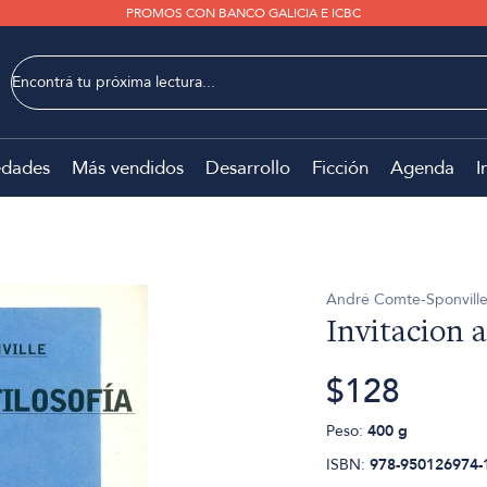
PROMOS CON BANCO GALICIA E ICBC
dades
Más vendidos
Desarrollo
Ficción
Agenda
I
André Comte-Sponvill
Invitacion a 
$128
Peso:
400 g
ISBN:
978-950126974-