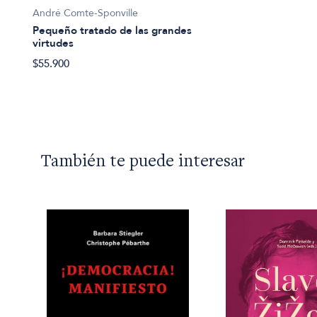
André Comte-Sponville
Pequeño tratado de las grandes
virtudes
$55.900
También te puede interesar