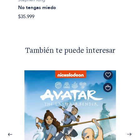
Todo e
No tengas miedo
$36.99
$35.999
También te puede interesar