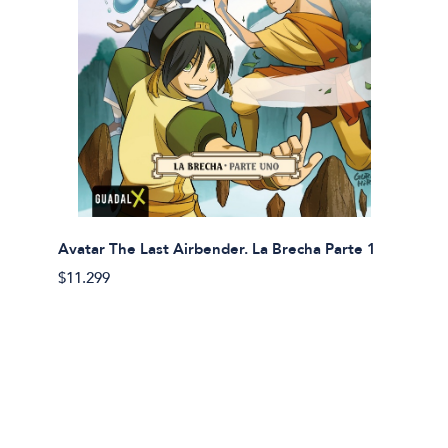
Avatar The Last Airbender. La Brecha Parte 1
Avatar
$11.299
$11.29