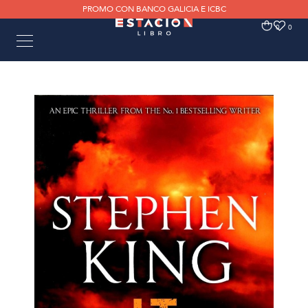
PROMO CON BANCO GALICIA E ICBC
0
0