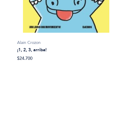
Alain Crozon
¡1, 2, 3, arriba!
Plim pl
$24.700
¡A bañ
$14.99