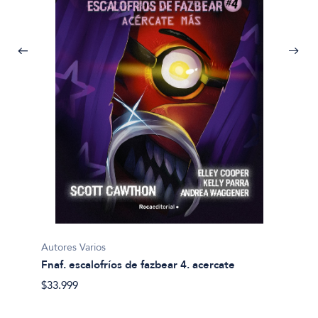
Autores
Clasic
$31.99
Autores Varios
a y
Fnaf. escalofríos de fazbear 4. acercate
$33.999