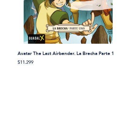
Avatar The Last Airbender. La Brecha Parte 1
Avatar
$11.299
$11.29