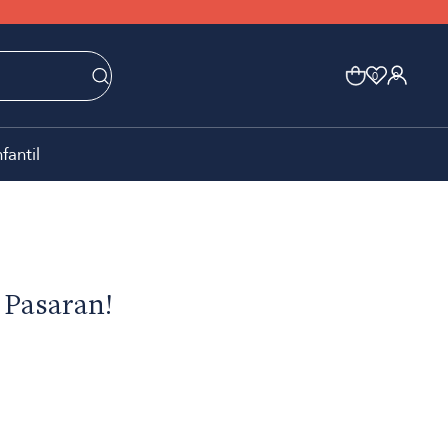
0
0
nfantil
 Pasaran!