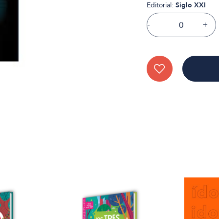
Editorial:
Siglo XXI
-
+