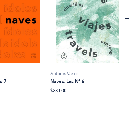
s
Autores Varios
o 7
Naves, Las Nº 6
Autor
$23.000
Por 
film
$26.