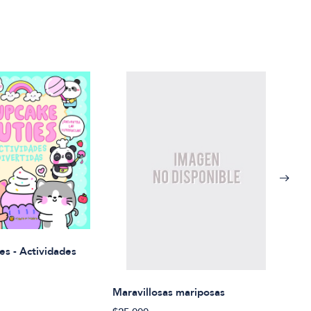
Rued
es - Actividades
$21.
Maravillosas mariposas