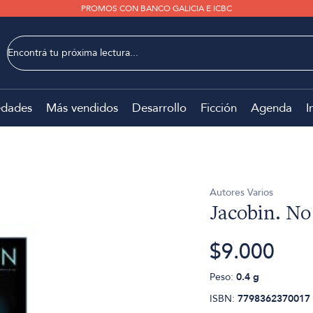
PROMOS CON BANCO GALICIA E ICBC
dades
Más vendidos
Desarrollo
Ficción
Agenda
I
Autores Varios
Jacobin. No
$9.000
Peso:
0.4 g
ISBN:
7798362370017