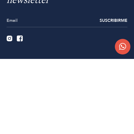
newsletter
SUSCRIBIRME
Quiénes somos
Trabajá con nosotros
Contacto
Sucursales
Compra Online