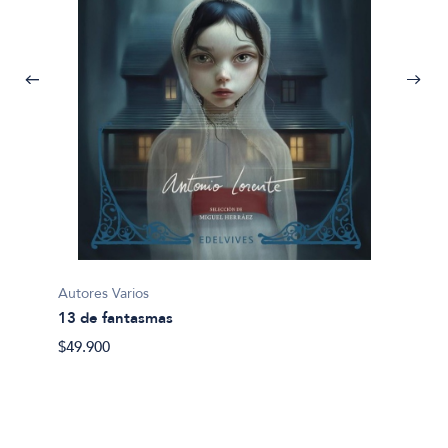
Autores Varios
Jenofo
13 de fantasmas
Anábas
$49.900
$35.80