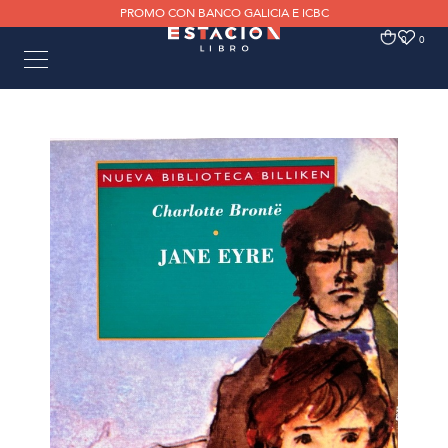
PROMO CON BANCO GALICIA E ICBC
0
0