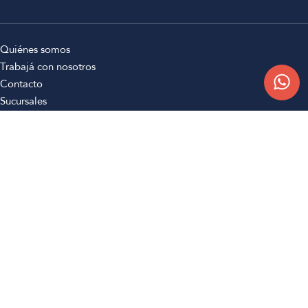
Quiénes somos
Trabajá con nosotros
Contacto
Sucursales
Compra Online
Atención al cliente
Preguntas frecuentes
Términos y condiciones
Botón de arrepentimiento