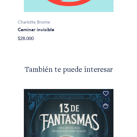
Charlot
Charlotte Bronte
El Pro
Caminar invisible
$32.50
$28.000
También te puede interesar