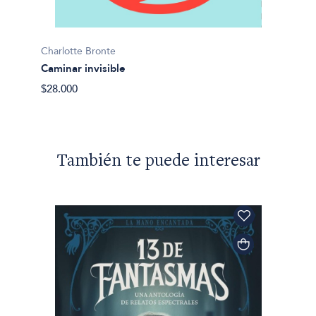
Charlot
Charlotte Bronte
El Pro
Caminar invisible
$32.50
$28.000
También te puede interesar