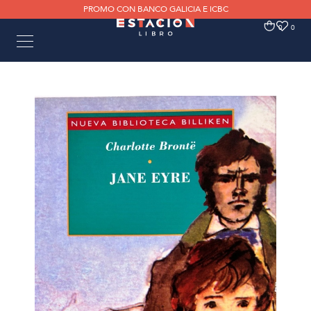
PROMO CON BANCO GALICIA E ICBC
0
0