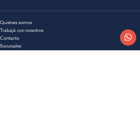
Quiénes somos
Trabajá con nosotros
Contacto
Sucursales
Compra Online
Atención al cliente
Preguntas frecuentes
Términos y condiciones
Botón de arrepentimiento