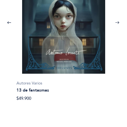
Autores Varios
Jenofo
13 de fantasmas
Anábas
$49.900
$35.80