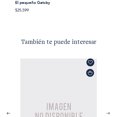
Rodrig
El pequeño Gatsby
Melvill
$25.599
$41.99
También te puede interesar