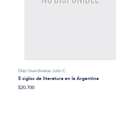
Diaz Usandivaras Julio C.
Félix C
5 siglos de literatura en la Argentina
Aproxim
noveli
$20.700
$21.80