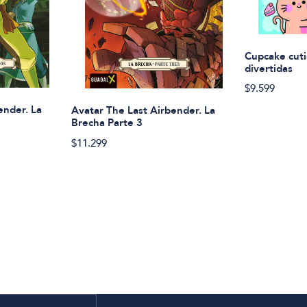
Cupcake cuti
divertidas
$9.599
ender. La
Avatar The Last Airbender. La
Brecha Parte 3
$11.299