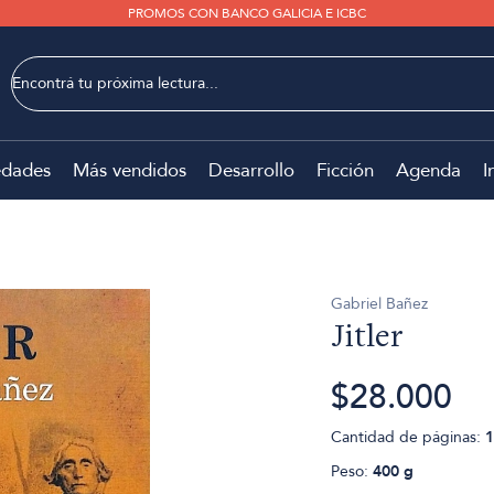
PROMOS CON BANCO GALICIA E ICBC
dades
Más vendidos
Desarrollo
Ficción
Agenda
I
Gabriel Bañez
Jitler
$28.000
Cantidad de páginas:
1
Peso:
400 g