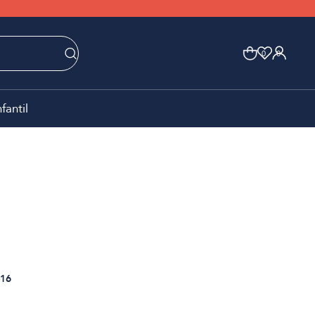
0
0
nfantil
16