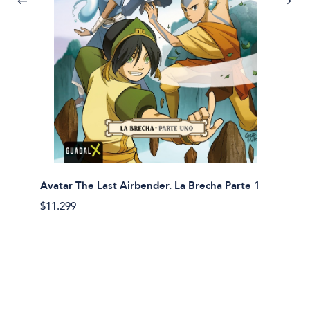
Avatar The Last Airbender. La Brecha Parte 1
Avatar
$11.299
$11.29