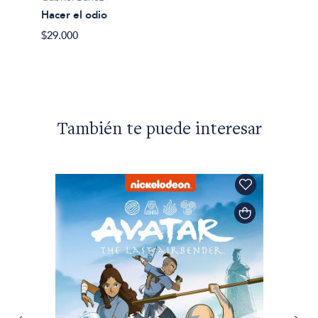
Hacer el odio
Gabrie
$29.000
Octubr
$20.00
También te puede interesar