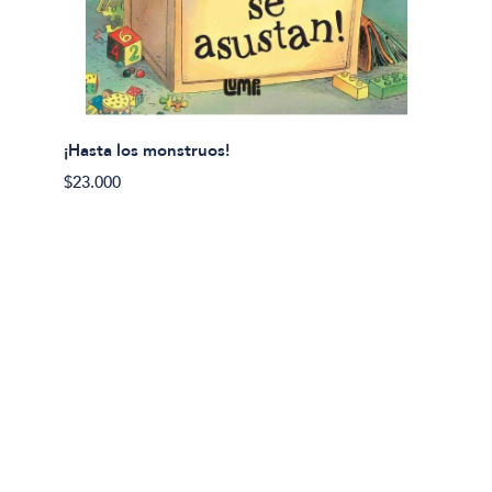
¡Hasta los monstruos!
$23.000
Olivier
Cereci
$23.00