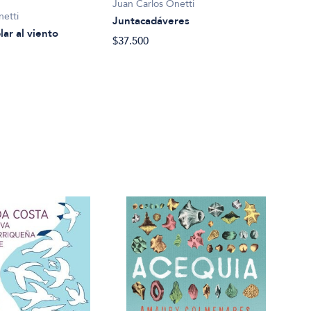
Juan Carlos Onetti
Juan
netti
Juntacadáveres
El as
ar al viento
$37.500
$34.