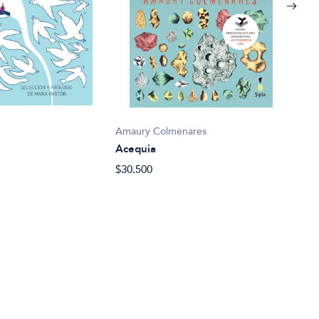
Marg
Aleg
$24.
Amaury Colmenares
Acequia
$30.500