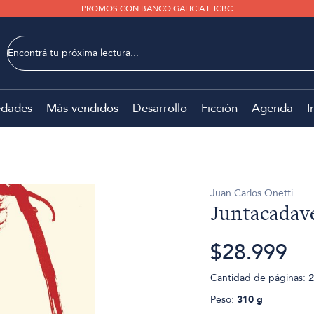
PROMOS CON BANCO GALICIA E ICBC
dades
Más vendidos
Desarrollo
Ficción
Agenda
I
Juan Carlos Onetti
Juntacadav
$28.999
Cantidad de páginas:
2
Peso:
310 g