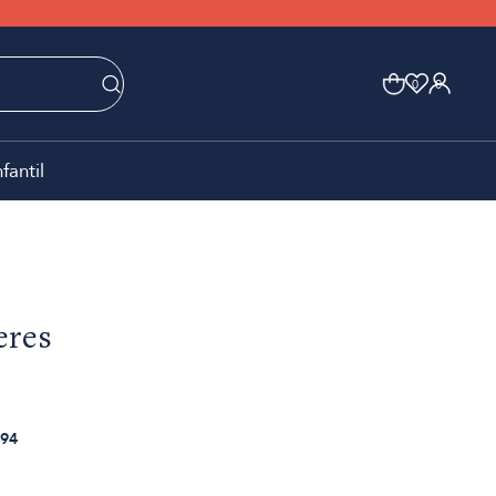
0
0
nfantil
eres
94