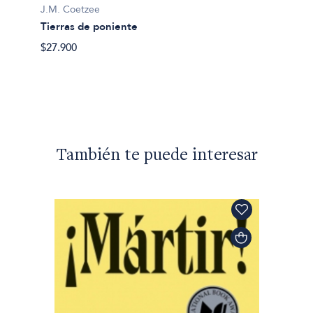
Siete 
J.M. Coetzee
Tierras de poniente
$29.00
$27.900
También te puede interesar