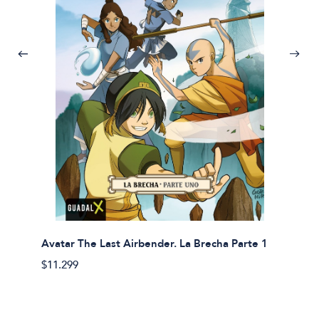
Avatar The Last Airbender. La Brecha Parte 1
Avatar
$11.299
$11.29