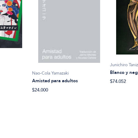
Junichiro Taniz
Blanco y neg
Nao-Cola Yamazaki
Amistad para adultos
$74.052
$24.000