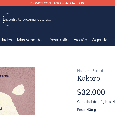
PROMOS CON BANCO GALICIA E ICBC
dades
Más vendidos
Desarrollo
Ficción
Agenda
I
Natsume Soseki
Kokoro
$32.000
Cantidad de páginas:
4
Peso:
426 g