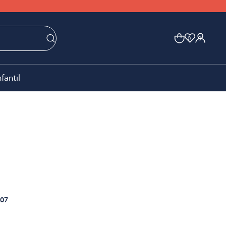
0
0
nfantil
07