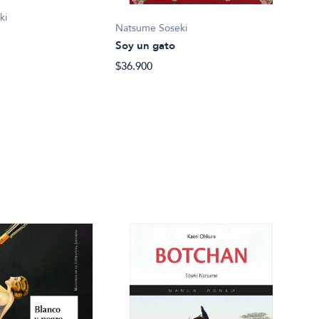
ki
Nats
Natsume Soseki
Bot
Soy un gato
$21.
$36.900