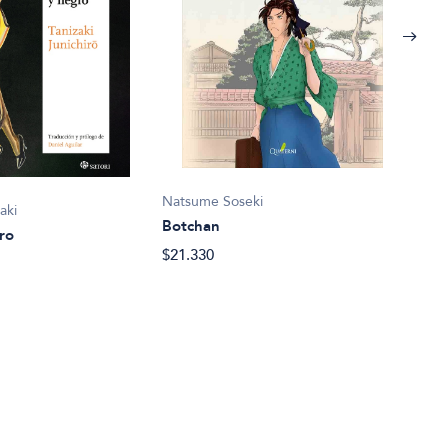
Kondo
Natsume Soseki
Cart
aki
Botchan
$47.
ro
$21.330