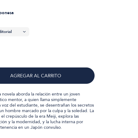
aponesa
AGREGAR AL CARRITO
 novela aborda la relación entre un joven
tico mentor, a quien llama simplemente
a voz del estudiante, se desentrañan los secretos
un hombre marcado por la culpa y la soledad. La
el crepúsculo de la era Meiji, explora las
ción y la modernidad, y la lucha interna por
rtenencia en un Japón convulso.