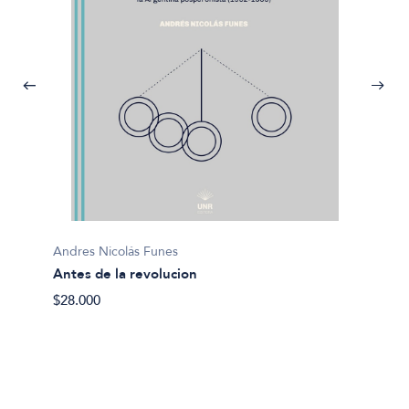
Andres Nicolás Funes
Antes de la revolucion
Nestor
$28.000
Augus
$25.00