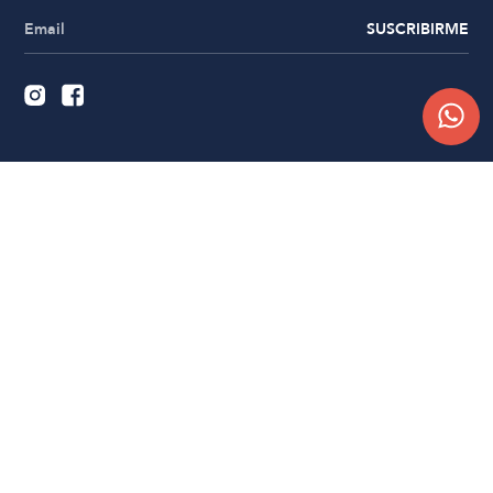
SUSCRIBIRME
Quiénes somos
Trabajá con nosotros
Contacto
Sucursales
Compra Online
Atención al cliente
Preguntas frecuentes