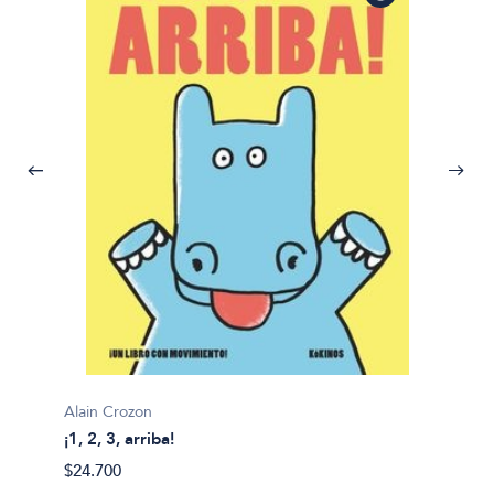
Alain Crozon
¡1, 2, 3, arriba!
Plim pl
$24.700
¡A bañ