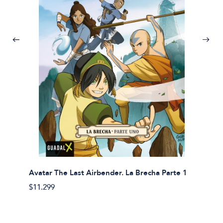
Avatar The Last Airbender. La Brecha Parte 1
Avatar
$11.299
$11.29