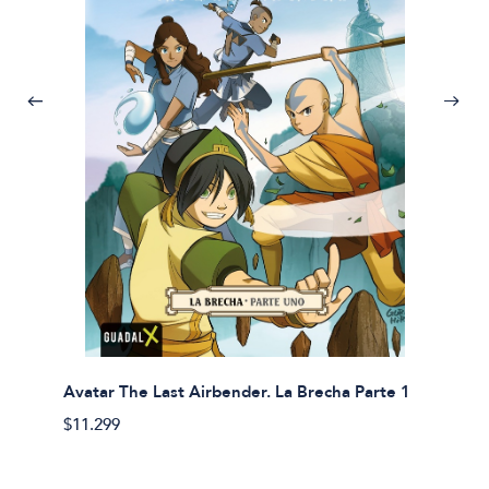
Avatar The Last Airbender. La Brecha Parte 1
Avatar
$11.299
$11.29