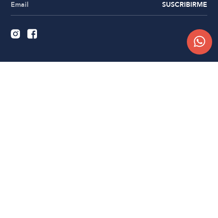
SUSCRIBIRME
Quiénes somos
Trabajá con nosotros
Contacto
Sucursales
Compra Online
Atención al cliente
Preguntas frecuentes