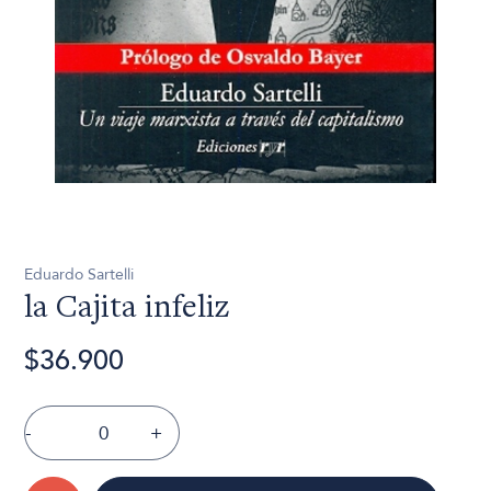
Eduardo Sartelli
la Cajita infeliz
$36.900
-
+