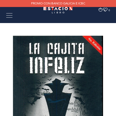
PROMO CON BANCO GALICIA E ICBC
0
0