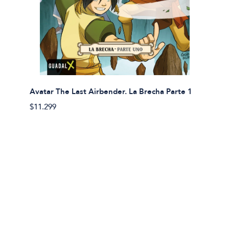
Avatar The Last Airbender. La Brecha Parte 1
Avatar
$11.299
$11.29