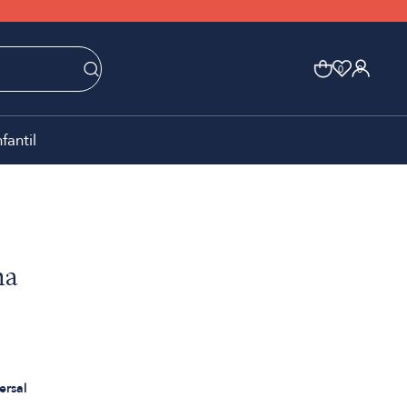
0
0
nfantil
na
ersal