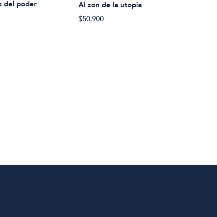
Stef
s del poder
Al son de la utopía
Amer
$50.900
$26.