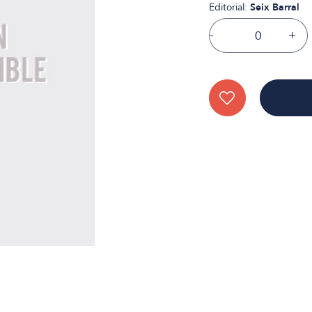
Editorial:
Seix Barral
-
+