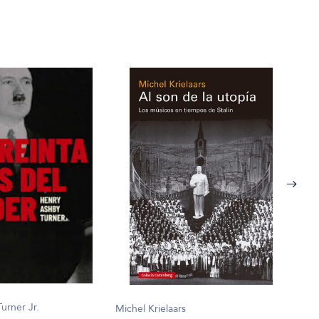
urner Jr.
Michel Krielaars