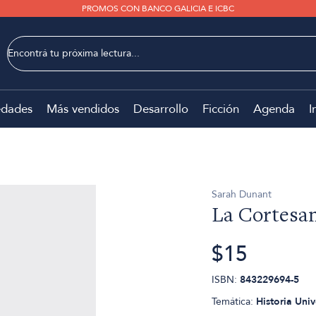
PROMOS CON BANCO GALICIA E ICBC
dades
Más vendidos
Desarrollo
Ficción
Agenda
I
Sarah Dunant
La Cortesa
$15
ISBN:
843229694-5
Temática:
Historia Univ