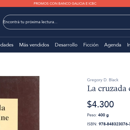
PROMOS CON BANCO GALICIA E ICBC
dades
Más vendidos
Desarrollo
Ficción
Agenda
I
Gregory D. Black
La cruzada 
$4.300
Peso:
400 g
ISBN:
978-848323076-