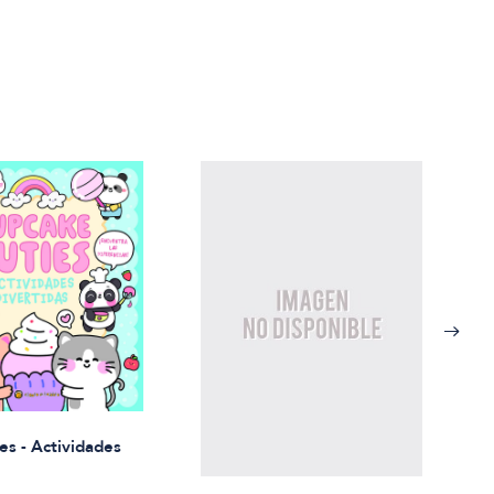
Rued
es - Actividades
$21.