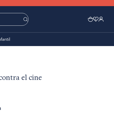
0
0
nfantil
contra el cine
3