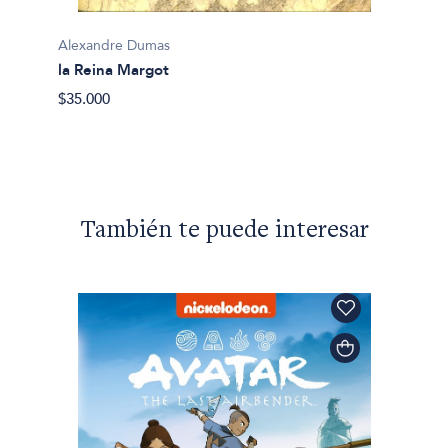
Alexan
Alexandre Dumas
El Tul
la Reina Margot
$35.00
$35.000
También te puede interesar