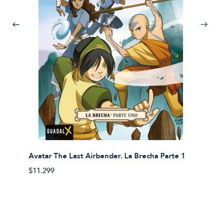
Avatar The Last Airbender. La Brecha Parte 1
Avatar
$11.299
$11.29