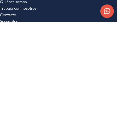
Quiénes somos
Trabajá con nosotros
Contacto
Sucursales
Compra Online
Atención al cliente
Preguntas frecuentes
Términos y condiciones
Botón de arrepentimiento