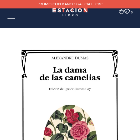
PROMO CON BANCO GALICIA E ICBC
0
0