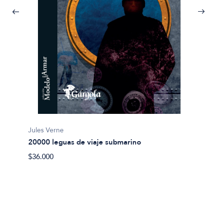
Jules Verne
20000 leguas de viaje submarino
Miguel
$36.000
Abel 
$20.00