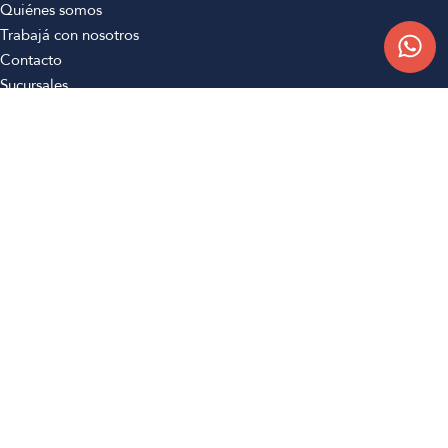
Quiénes somos
Trabajá con nosotros
Contacto
Sucursales
Compra Online
Atención al cliente
Preguntas frecuentes
Términos y condiciones
Botón de arrepentimiento