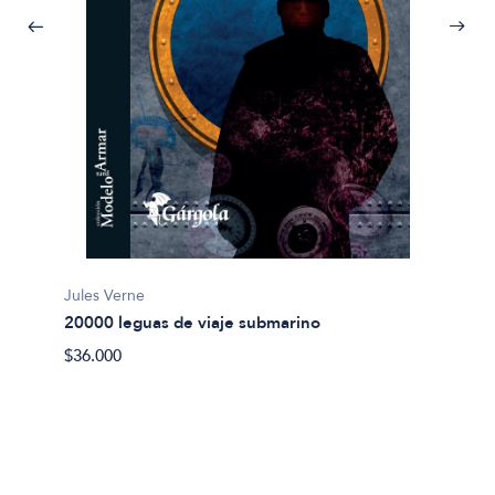
Jules Verne
20000 leguas de viaje submarino
Miguel
$36.000
Abel 
$20.00