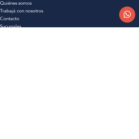
Quiénes somos
Trabajá con nosotros
Contacto
Sucursales
Compra Online
Atención al cliente
Preguntas frecuentes
Términos y condiciones
Botón de arrepentimiento