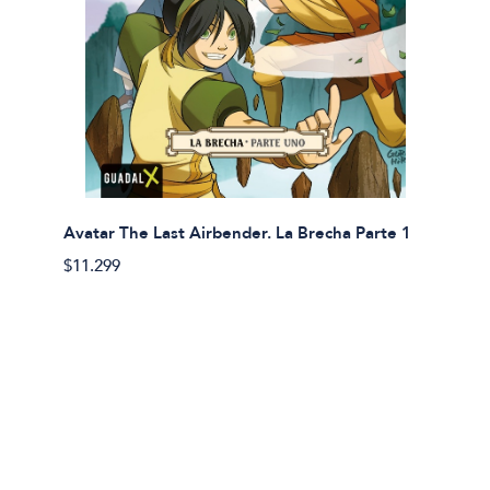
Avatar The Last Airbender. La Brecha Parte 1
Avatar
$11.299
$11.29