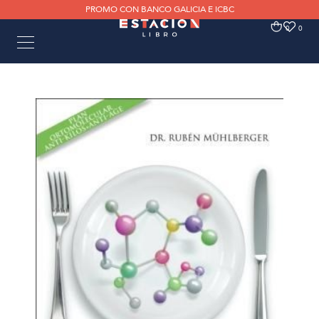
PROMO CON BANCO GALICIA E ICBC
0
0