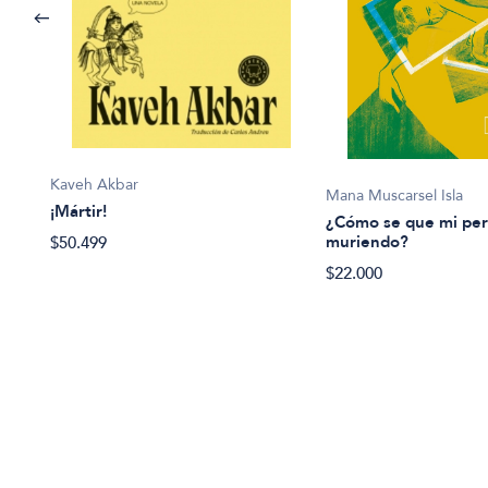
Kaveh Akbar
Mana Muscarsel Isla
¡Mártir!
¿Cómo se que mi per
muriendo?
$50.499
$22.000