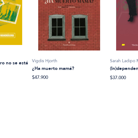
Vigdis Hjorth
Sarah Ladipo 
ro no se está
¿Ha muerto mamá?
(In)dependen
$47.900
$37.000