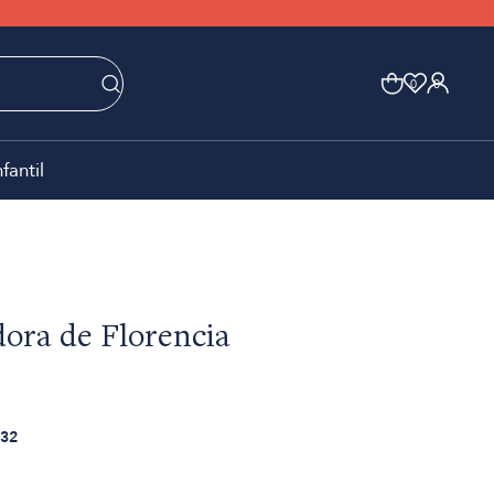
0
0
nfantil
ora de Florencia
32