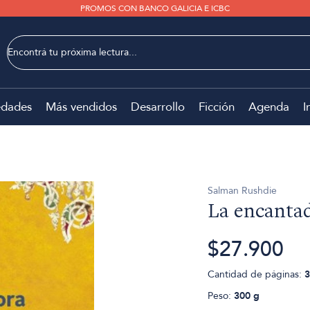
PROMOS CON BANCO GALICIA E ICBC
dades
Más vendidos
Desarrollo
Ficción
Agenda
I
Salman Rushdie
La encantad
$27.900
Cantidad de páginas:
3
Peso:
300 g