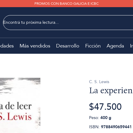
PROMOS CON BANCO GALICIA E ICBC
dades
Más vendidos
Desarrollo
Ficción
Agenda
I
C. S. Lewis
La experien
$47.500
Peso:
400 g
ISBN:
9788490659441