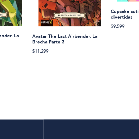
Cupcake cuti
divertidas
$9.599
ender. La
Avatar The Last Airbender. La
Brecha Parte 3
$11.299