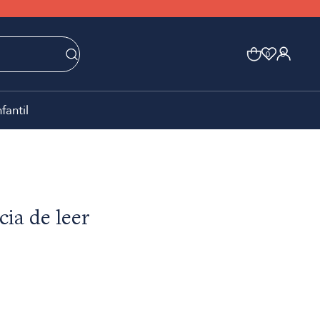
0
0
nfantil
cia de leer