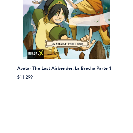
Avatar The Last Airbender. La Brecha Parte 1
Avatar
$11.299
$11.29