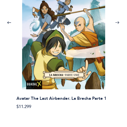
Avatar The Last Airbender. La Brecha Parte 1
Avatar
$11.299
$11.29