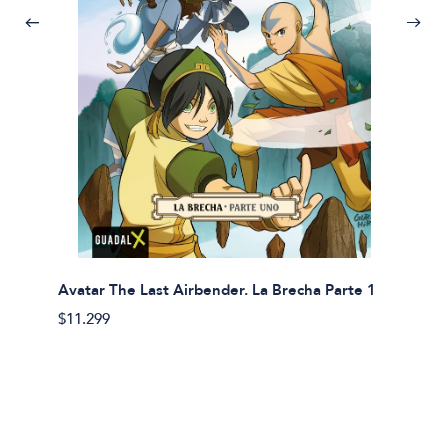
Avatar The Last Airbender. La Brecha Parte 1
Avatar
$11.299
$11.29