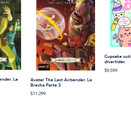
Cupcake cuti
divertidas
$9.599
ender. La
Avatar The Last Airbender. La
Brecha Parte 3
$11.299