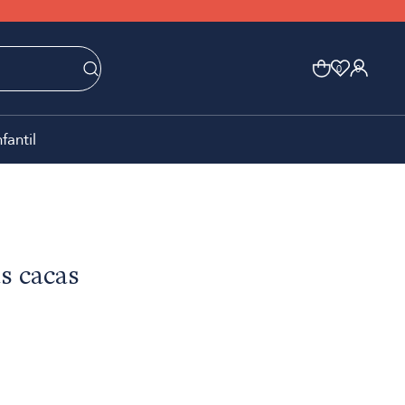
0
0
nfantil
as cacas