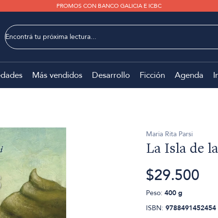
PROMOS CON BANCO GALICIA E ICBC
dades
Más vendidos
Desarrollo
Ficción
Agenda
I
Maria Rita Parsi
La Isla de l
$29.500
Peso:
400 g
ISBN:
9788491452454