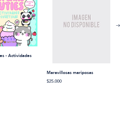
Rued
es - Actividades
$21.
Maravillosas mariposas
$25.000