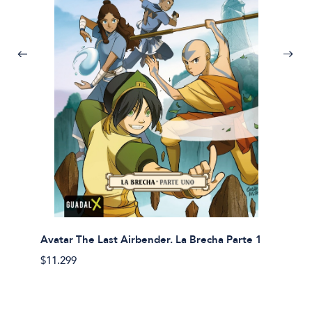
Avatar The Last Airbender. La Brecha Parte 1
Avatar
$11.299
$11.29