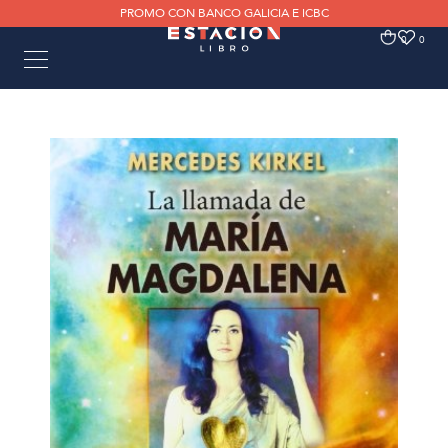
PROMO CON BANCO GALICIA E ICBC
0
0