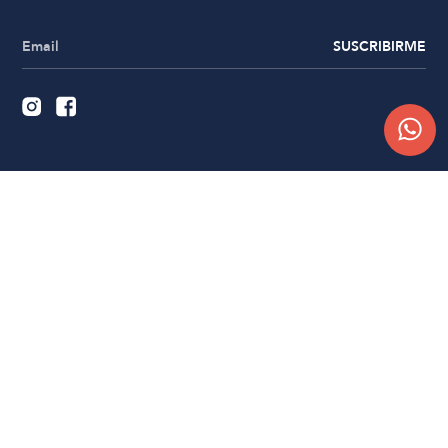
SUSCRIBIRME
Quiénes somos
Trabajá con nosotros
Contacto
Sucursales
Compra Online
Atención al cliente