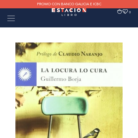
PROMO CON BANCO GALICIA E ICBC
0
0