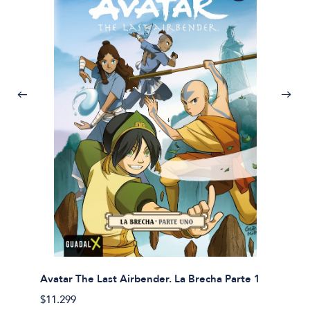
Avatar The Last Airbender. La Brecha Parte 1
Avatar
$11.299
$11.29