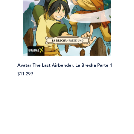
Avatar The Last Airbender. La Brecha Parte 1
Avatar
$11.299
$11.29