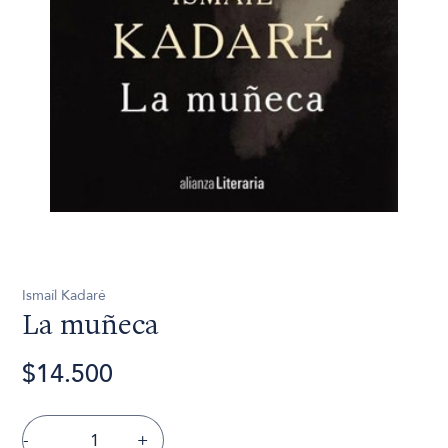
Ismaíl Kadaré
La muñeca
$14.500
-
+