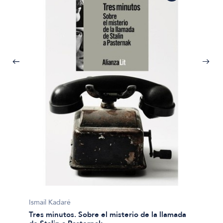
Ismaíl 
Antolo
Ismaíl Kadaré
Tres minutos. Sobre el misterio de la llamada
$50.00