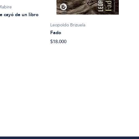
Mabire
e cayó de un libro
Leopoldo Brizuela
Fado
Eliz
$18.000
La c
$27.