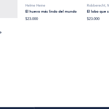
Helme Heine
Robberecht, 
El huevo más lindo del mundo
El lobo que s
$23.000
$23.000
o