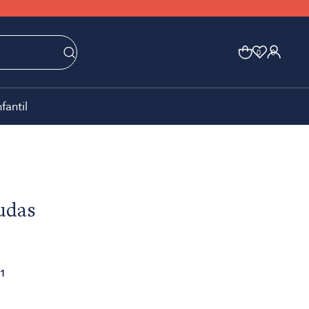
0
0
nfantil
Judas
1