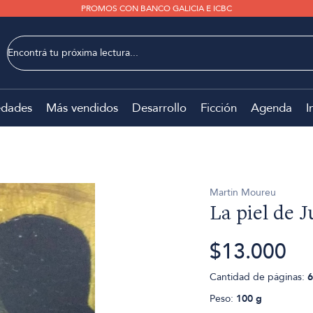
PROMOS CON BANCO GALICIA E ICBC
dades
Más vendidos
Desarrollo
Ficción
Agenda
I
Martin Moureu
La piel de 
$13.000
Cantidad de páginas:
6
Peso:
100 g