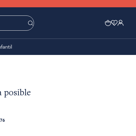
0
0
nfantil
a posible
76