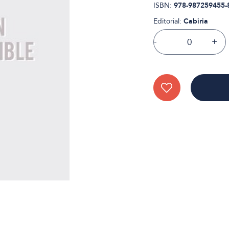
ISBN:
978-987259455-
Editorial:
Cabiria
-
+