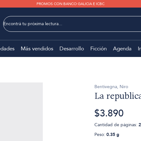
PROMOS CON BANCO GALICIA E ICBC
dades
Más vendidos
Desarrollo
Ficción
Agenda
I
Bentivegna, Niro
La republic
$3.890
Cantidad de páginas:
2
Peso:
0.35 g