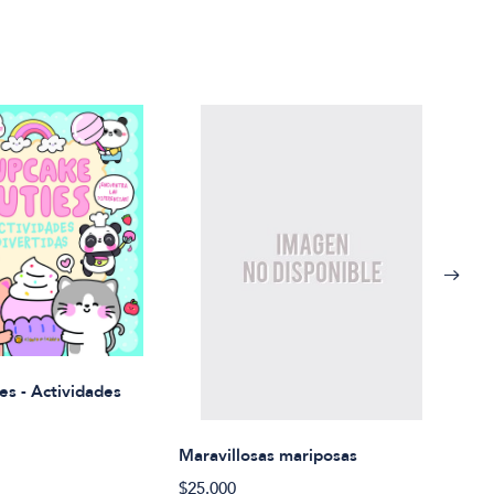
Rued
es - Actividades
$21.
Maravillosas mariposas
$25.000