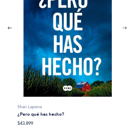
Jurgen
100 Mo
Shari Lapena
$100.9
¿Pero qué has hecho?
$43.899