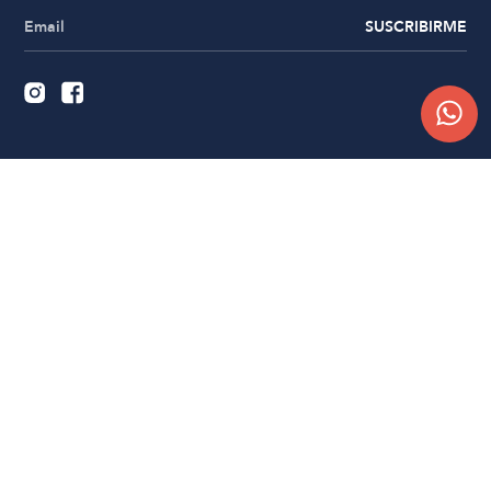
SUSCRIBIRME
Quiénes somos
Trabajá con nosotros
Contacto
Sucursales
Compra Online
Atención al cliente
Preguntas frecuentes