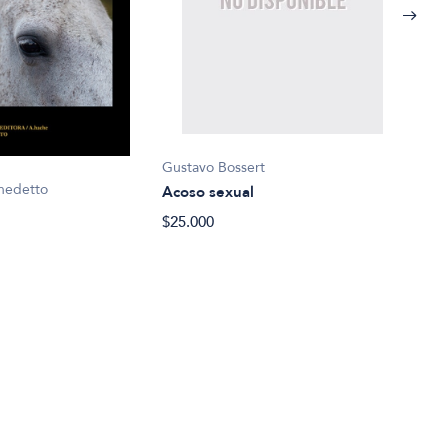
Gustavo Bossert
Robe
nedetto
Acoso sexual
Agua
$25.000
$15.