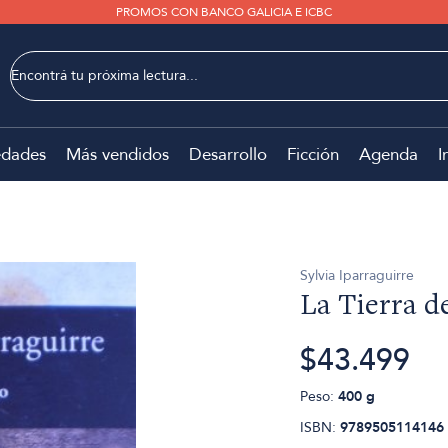
PROMOS CON BANCO GALICIA E ICBC
dades
Más vendidos
Desarrollo
Ficción
Agenda
I
Sylvia Iparraguirre
La Tierra d
$43.499
Peso:
400 g
ISBN:
9789505114146