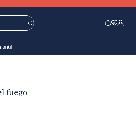
0
0
nfantil
el fuego