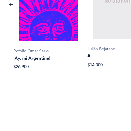
Julián Bejarano
Rofolfo Omar Serio
#
¡Ay, mi Argentina!
5:
$14.000
$26.900