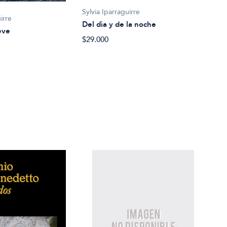
Sylvia Iparraguirre
irre
Del dìa y de la noche
eve
$29.000