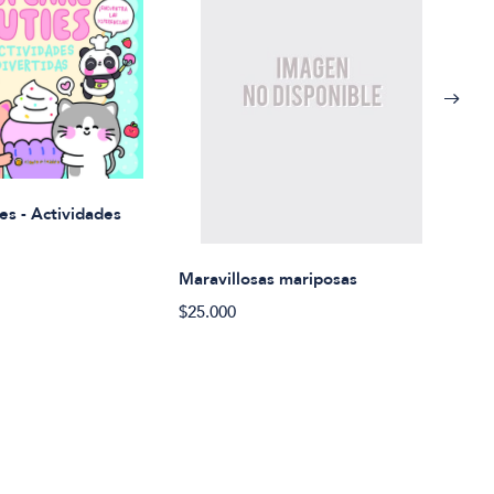
Rued
es - Actividades
$21.
Maravillosas mariposas
$25.000