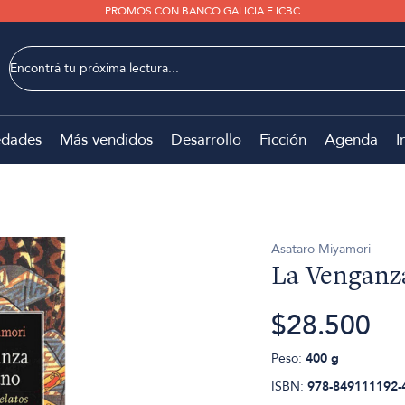
PROMOS CON BANCO GALICIA E ICBC
dades
Más vendidos
Desarrollo
Ficción
Agenda
I
Asataro Miyamori
La Venganz
$28.500
Peso:
400 g
ISBN:
978-849111192-