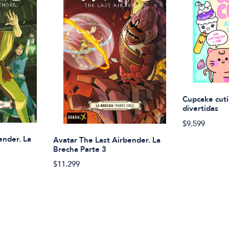
Cupcake cuti
divertidas
$9.599
ender. La
Avatar The Last Airbender. La
Brecha Parte 3
$11.299