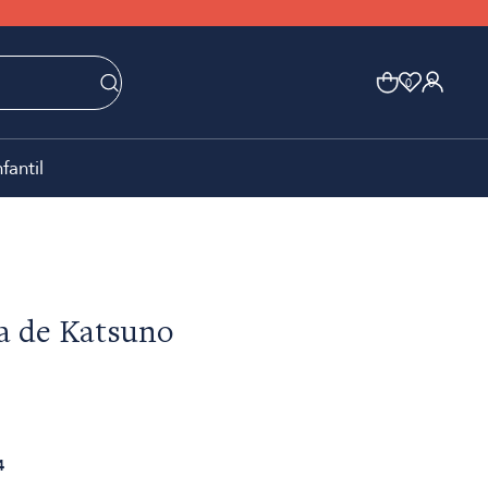
0
0
nfantil
a de Katsuno
4