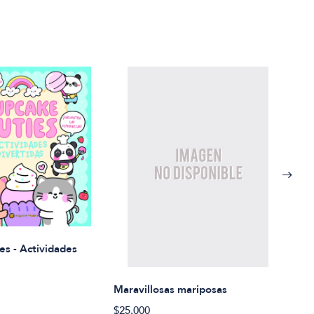
Rued
es - Actividades
$21.
Maravillosas mariposas
$25.000