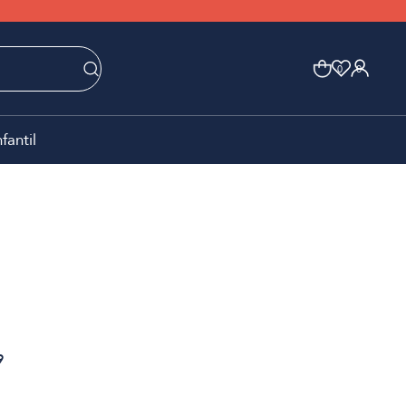
0
0
nfantil
9