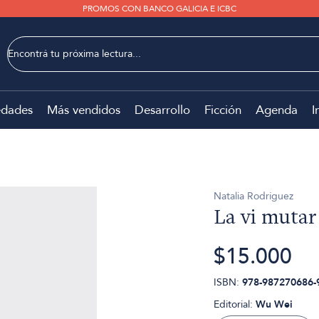
PROMOS CON BANCO GALICIA E ICBC
dades
Más vendidos
Desarrollo
Ficción
Agenda
I
Natalia Rodriguez
La vi mutar
$15.000
ISBN:
978-987270686-
Editorial:
Wu Wei